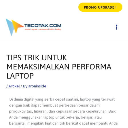
Skip
PROMO UPGRADE !
to
content
MAIN
MEN
Post
navigation
TIPS TRIK UNTUK
MEMAKSIMALKAN PERFORMA
LAPTOP
/
Artikel
/ By
aroninside
Di dunia digital yang serba cepat saat ini, laptop yang terawat
dengan baik dapat membuat perbedaan besar dalam
produktivitas, hiburan, dan kepuasan secara keseluruhan. Baik
Anda menggunakan laptop untuk bekerja, belajar, atau
bersantai, mengikuti kiat dan trik berikut dapat membantu Anda